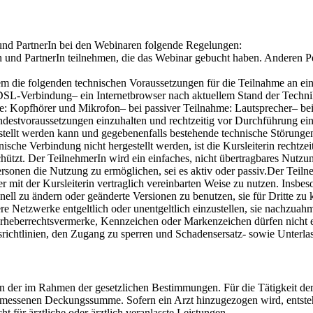
 und PartnerIn bei den Webinaren folgende Regelungen:
und PartnerIn teilnehmen, die das Webinar gebucht haben. Anderen Per
m die folgenden technischen Voraussetzungen für die Teilnahme an ei
 DSL-Verbindung– ein Internetbrowser nach aktuellem Stand der Techni
e: Kopfhörer und Mikrofon– bei passiver Teilnahme: Lautsprecher– bei
indestvoraussetzungen einzuhalten und rechtzeitig vor Durchführung ei
tellt werden kann und gegebenenfalls bestehende technische Störunge
nische Verbindung nicht hergestellt werden, ist die Kursleiterin rechtzei
hützt. Der TeilnehmerIn wird ein einfaches, nicht übertragbares Nutzu
ersonen die Nutzung zu ermöglichen, sei es aktiv oder passiv.Der Teilneh
r mit der Kursleiterin vertraglich vereinbarten Weise zu nutzen. Insbesond
nell zu ändern oder geänderte Versionen zu benutzen, sie für Dritte zu
dere Netzwerke entgeltlich oder unentgeltlich einzustellen, sie nachzua
eberrechtsvermerke, Kennzeichen oder Markenzeichen dürfen nicht ent
gsrichtlinien, den Zugang zu sperren und Schadensersatz- sowie Unterl
gen der im Rahmen der gesetzlichen Bestimmungen. Für die Tätigkeit der 
gemessenen Deckungssumme. Sofern ein Arzt hinzugezogen wird, entsteh
cht für ärztliche oder ärztlich veranlasste Leistungen.