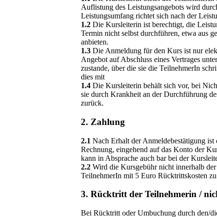
Auflistung des Leistungsangebots wird durc
Leistungsumfang richtet sich nach der Leist
1.2
Die Kursleiterin ist berechtigt, die Leis
Termin nicht selbst durchführen, etwa aus g
anbieten.
1.3
Die Anmeldung für den Kurs ist nur ele
Angebot auf Abschluss eines Vertrages unte
zustande, über die sie die TeilnehmerIn schrif
dies mit
1.4
Die Kursleiterin behält sich vor, bei N
sie durch Krankheit an der Durchführung des 
zurück.
2. Zahlung
2.1
Nach Erhalt der Anmeldebestätigung ist
Rechnung, eingehend auf das Konto der Kurs
kann in Absprache auch bar bei der Kursleit
2.2
Wird die Kursgebühr nicht innerhalb der o
TeilnehmerIn mit 5 Euro Rücktrittskosten zu
3. Rücktritt der Teilnehmerin / 
Bei Rücktritt oder Umbuchung durch den/die