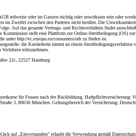
AGB teilweise oder im Ganzen nichtig oder unwirksam sein oder werde
 im Zweifel zwischen den Parteien nicht berührt. Die Unwirksamkeit 
olge. Auf das gesamte Vertrags- und Rechtsverhältnis findet ausschli
e Kommission stellt eine Plattform zur Online-Streitbeilegung (OS) zu
die unter http://ec.europa.eu/consumers/odr zu finden ist.
ungsstelle: die Kursleiterin nimmt an einem Streitbeilegungsverfahren v
hen Verfahren teilzunehmen.
allee 22c, 22527 Hamburg
ortkurse für Frauen nach der Rückbildung. Haftpflichtversicherung: V
traße 3, 80636 München. Geltungsbereich der Versicherung: Deutschla
 Klick auf „Einverstanden“ erlaubt die Verwendung gemäß Datenschutz