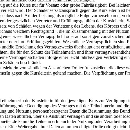
g auf die Kurse nur für Vorsatz oder grobe Fahrlässigkeit. Bei leichter 
 verletzt wird. Der Schadensersatzanspruch gegen die Kursleiterin ist be
abschluss nach Art der Leistung als mögliche Folge vorhersehbaren, vert
gen der gesetzlichen Vertreter und Erfüllungsgehilfen der Kursleiterin.
satz von Schäden wegen der Verletzung des Lebens, des Körpers und der
eichaus welchem Rechtsgrund -, die im Zusammenhang mit der Nutzungd
einer wesentlichen Vertragspflicht oder auf sonstigen vorsätzlichen od
treter oder ihre Erfüllungsgehilfen. Wesentliche Vertragspflichten sind P
nddie Erreichung des Vertragszwecks überhaupt erst ermöglichen, auf
ichten, die für den Schutz der TeilnehmerIn und ihrer vertragswesentli
ine Vermögensschäden infolge einer leicht fahrlässigen Verletzung eine
en Schäden beschränkt.
ursleiterin von sämtlichen Ansprüchen Dritter freizustellen, die diese
merIn gegen die Kursleiterin geltend machen. Die Verpflichtung zur F
ilnehmerIn der Kursleiterin für den jeweiligen Kurs zur Verfügung stel
chführung oder Beendigung des Vertrages mit der TeilnehmerIn und die 
beitung und Nutzung personenbezogener Daten die Bestimmung des Bun
en Daten abrufen, über sie Auskunft verlangen und sie ändern oder lösc
ttel.de kann die TeilnehmerIn auch der Nutzung oder Verarbeitung 
. Eine Weitergabe ihrer Daten an unberechtigte Dritte erfolgt nicht. D