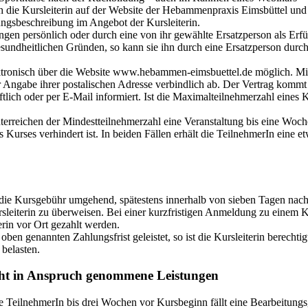
h die Kursleiterin auf der Website der Hebammenpraxis Eimsbüttel un
ungsbeschreibung im Angebot der Kursleiterin.
tungen persönlich oder durch eine von ihr gewählte Ersatzperson als Erf
esundheitlichen Gründen, so kann sie ihn durch eine Ersatzperson durch
ktronisch über die Website www.hebammen-eimsbuettel.de möglich. Mit
r Angabe ihrer postalischen Adresse verbindlich ab. Der Vertrag kommt
tlich oder per E-Mail informiert. Ist die Maximalteilnehmerzahl eines Kurs
ichterreichen der Mindestteilnehmerzahl eine Veranstaltung bis eine W
Kurses verhindert ist. In beiden Fällen erhält die TeilnehmerIn eine e
 die Kursgebühr umgehend, spätestens innerhalb von sieben Tagen na
leiterin zu überweisen. Bei einer kurzfristigen Anmeldung zu einem K
erin vor Ort gezahlt werden.
ben genannten Zahlungsfrist geleistet, so ist die Kursleiterin berechti
 belasten.
nicht in Anspruch genommene Leistungen
 TeilnehmerIn bis drei Wochen vor Kursbeginn fällt eine Bearbeitungs