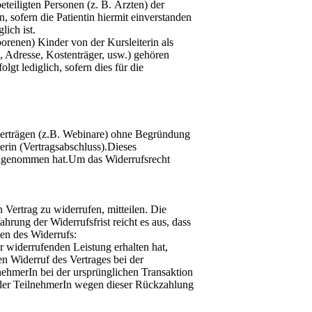
teiligten Personen (z. B. Ärzten) der
, sofern die Patientin hiermit einverstanden
lich ist.
renen) Kinder von der Kursleiterin als
, Adresse, Kostenträger, usw.) gehören
t lediglich, sofern dies für die
zverträgen (z.B. Webinare) ohne Begründung
erin (Vertragsabschluss).Dieses
teilgenommen hat.Um das Widerrufsrecht
n Vertrag zu widerrufen, mitteilen. Die
rung der Widerrufsfrist reicht es aus, dass
gen des Widerrufs:
r widerrufenden Leistung erhalten hat,
n Widerruf des Vertrages bei der
lnehmerIn bei der ursprünglichen Transaktion
rd der TeilnehmerIn wegen dieser Rückzahlung