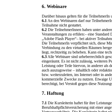
6. Webinare
Darüber hinaus gelten für die TeilnehmerIn
6.1
An den Webinaren darf nur TeilnehmerIn 
Teilnahme nicht gestattet.
6.2
Die TeilnehmerInnen haben unter andere
Veranstaltungen zu erfülen:– eine Standard
„Adobe Flash Player“– bei aktiver Teilnahm
Die TeilnehmerIn verpflichtet sich, diese M
Verbindung zu den virtuellen Räumen herges
liegt, rechtzeitig zu beheben. Kann eine tech
6.3
Alle Webinare sind urheberrechtlich gesc
eingeräumt. Es ist nicht zulässig, weiteren P
Leistung oder Teile hiervon, in anderer als de
auch auszugsweise – inhaltlich oder redaktio
bzw. weiterzuleiten, ins Internet oder in an
kommerzielle Zwecke zu nutzen. Etwaige Urh
berechtigt, bei Verstoß gegen diese Nutzun
7. Haftung
7.1
Die Kursleiterin haftet für ihre Leistun
Berufshaftpflichtversicherung mit einer an
Vertragsverhältnis. Die Kursleiterin haftet ni