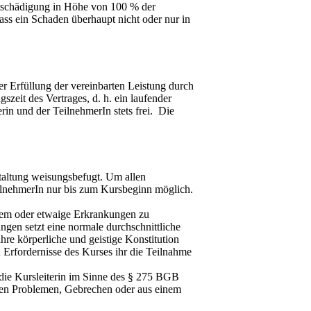
entschädigung in Höhe von 100 % der
ass ein Schaden überhaupt nicht oder nur in
er Erfüllung der vereinbarten Leistung durch
zeit des Vertrages, d. h. ein laufender
in und der TeilnehmerIn stets frei. Die
taltung weisungsbefugt. Um allen
eilnehmerIn nur bis zum Kursbeginn möglich.
lemem oder etwaige Erkrankungen zu
ngen setzt eine normale durchschnittliche
hre körperliche und geistige Konstitution
n Erfordernisse des Kurses ihr die Teilnahme
 die Kursleiterin im Sinne des § 275 BGB
chen Problemen, Gebrechen oder aus einem