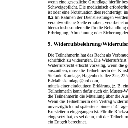
wenn eine gesetzliche Grundlage hierfür bes
Schweigepflicht. Die medizinisch erforderlic
ist oder eine Notsituation dies rechtfertigt, 
8.2
Im Rahmen der Dienstleistungen werden 
verantwortliche Stelle erhoben, verarbeitet
hierzu insbesondere die für die Behandlung 
Erbringung, Abrechnung oder Sicherung der Qu
9. Widerrufsbelehrung/Widerrufsr
Die TeilnehmerIn hat das Recht als Verbrau
schriftlich zu widerrufen. Die Widerrufsfris
Widerrufsrecht erlischt vorzeitig, wenn die
auszuüben, muss die TeilnehmerIn der Kursle
Stefanie Kamlage, Hagenbeckallee 22c, 2
E-Mail: skamlage@aol.com,
mittels einer eindeutigen Erklärung (z. B. ei
TeilnehmerIn kann dafür auch ein Muster-Wid
die TeilnehmerIn die Mitteilung über die Au
Wenn die TeilnehmerIn den Vertrag widerruft
unverzüglich und spätestens binnen 14 Tage
Kursleiterin eingegangen ist. Für die Rückz
eingesetzt hat, es sei denn, mit der Teilne
ein Entgelt berechnet.