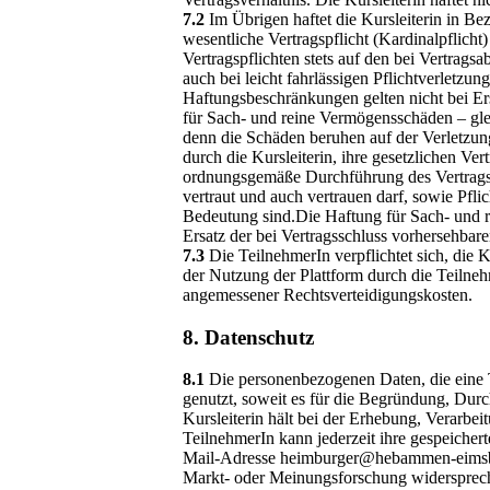
7.2
Im Übrigen haftet die Kursleiterin in Bezu
wesentliche Vertragspflicht (Kardinalpflicht)
Vertragspflichten stets auf den bei Vertrags
auch bei leicht fahrlässigen Pflichtverletzun
Haftungsbeschränkungen gelten nicht bei Er
für Sach- und reine Vermögensschäden – gl
denn die Schäden beruhen auf der Verletzung 
durch die Kursleiterin, ihre gesetzlichen Ver
ordnungsgemäße Durchführung des Vertrags u
vertraut und auch vertrauen darf, sowie Pfl
Bedeutung sind.Die Haftung für Sach- und re
Ersatz der bei Vertragsschluss vorhersehbar
7.3
Die TeilnehmerIn verpflichtet sich, die K
der Nutzung der Plattform durch die Teilneh
angemessener Rechtsverteidigungskosten.
8. Datenschutz
8.1
Die personenbezogenen Daten, die eine Te
genutzt, soweit es für die Begründung, Dur
Kursleiterin hält bei der Erhebung, Verar
TeilnehmerIn kann jederzeit ihre gespeichert
Mail-Adresse heimburger@hebammen-eimsbue
Markt- oder Meinungsforschung widersprechen