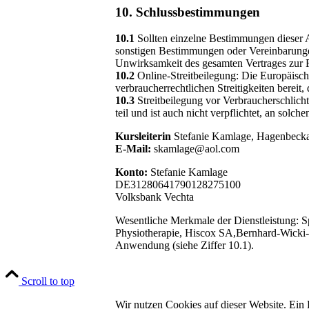
10. Schlussbestimmungen
10.1
Sollten einzelne Bestimmungen dieser 
sonstigen Bestimmungen oder Vereinbarungen
Unwirksamkeit des gesamten Vertrages zur F
10.2
Online-Streitbeilegung: Die Europäisch
verbraucherrechtlichen Streitigkeiten bereit, 
10.3
Streitbeilegung vor Verbraucherschlicht
teil und ist auch nicht verpflichtet, an solc
Kursleiterin
Stefanie Kamlage, Hagenbeck
E-Mail:
skamlage@aol.com
Konto:
Stefanie Kamlage
DE31280641790128275100
Volksbank Vechta
Wesentliche Merkmale der Dienstleistung: Sp
Physiotherapie, Hiscox SA,Bernhard-Wicki-S
Anwendung (siehe Ziffer 10.1).
Scroll to top
Wir nutzen Cookies auf dieser Website. Ein