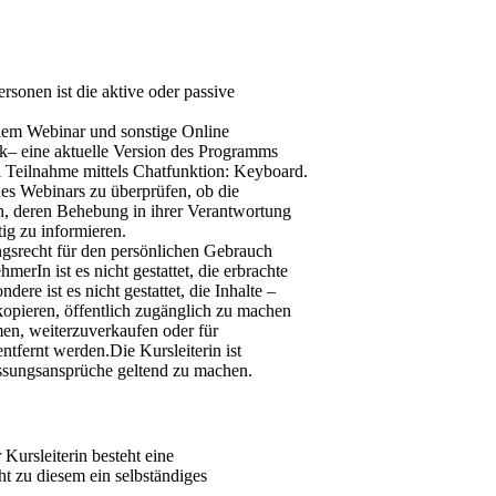
sonen ist die aktive oder passive
nem Webinar und sonstige Online
k– eine aktuelle Version des Programms
 Teilnahme mittels Chatfunktion: Keyboard.
nes Webinars zu überprüfen, ob die
n, deren Behebung in ihrer Verantwortung
tig zu informieren.
ngsrecht für den persönlichen Gebrauch
merIn ist es nicht gestattet, die erbrachte
ere ist es nicht gestattet, die Inhalte –
 kopieren, öffentlich zugänglich zu machen
hmen, weiterzuverkaufen oder für
fernt werden.Die Kursleiterin ist
assungsansprüche geltend zu machen.
Kursleiterin besteht eine
t zu diesem ein selbständiges