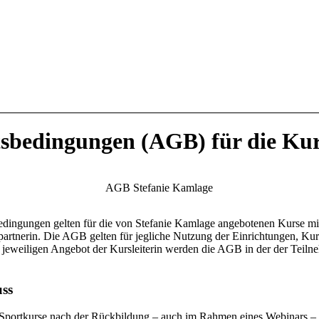
tsbedingungen (AGB) für die Ku
AGB Stefanie Kamlage
ingungen gelten für die von Stefanie Kamlage angebotenen Kurse mit 
spartnerin. Die AGB gelten für jegliche Nutzung der Einrichtungen, K
 jeweiligen Angebot der Kursleiterin werden die AGB in der der Teiln
uss
In Sportkurse nach der Rückbildung – auch im Rahmen eines Webinars 