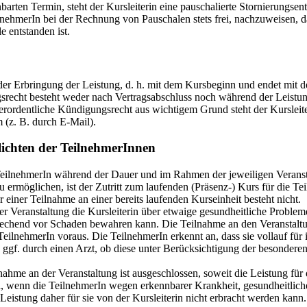
arten Termin, steht der Kursleiterin eine pauschalierte Stornierungs
ilnehmerIn bei der Rechnung von Pauschalen stets frei, nachzuweisen, d
e entstanden ist.
 der Erbringung der Leistung, d. h. mit dem Kursbeginn und endet mit d
srecht besteht weder nach Vertragsabschluss noch während der Leistungs
ordentliche Kündigungsrecht aus wichtigem Grund steht der Kursleiter
 (z. B. durch E-Mail).
lichten der TeilnehmerInnen
 TeilnehmerIn während der Dauer und im Rahmen der jeweiligen Verans
 ermöglichen, ist der Zutritt zum laufenden (Präsenz-) Kurs für die T
einer Teilnahme an einer bereits laufenden Kurseinheit besteht nicht.
der Veranstaltung die Kursleiterin über etwaige gesundheitliche Prob
sprechend vor Schaden bewahren kann. Die Teilnahme an den Veranstaltu
eilnehmerIn voraus. Die TeilnehmerIn erkennt an, dass sie vollauf für i
st, ggf. durch einen Arzt, ob diese unter Berücksichtigung der besondere
ahme an der Veranstaltung ist ausgeschlossen, soweit die Leistung für
all, wenn die TeilnehmerIn wegen erkennbarer Krankheit, gesundheitli
eistung daher für sie von der Kursleiterin nicht erbracht werden kann.