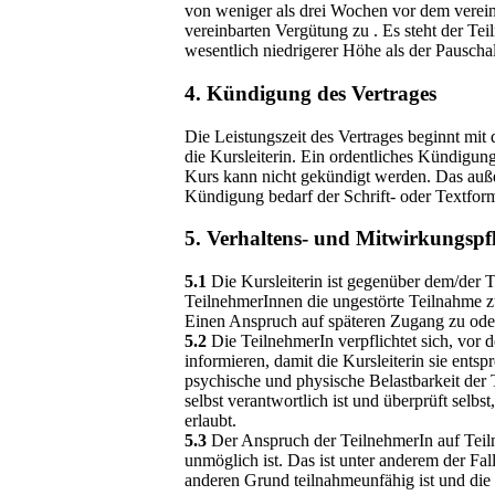
von weniger als drei Wochen vor dem vereinb
vereinbarten Vergütung zu . Es steht der Te
wesentlich niedrigerer Höhe als der Pauschal
4. Kündigung des Vertrages
Die Leistungszeit des Vertrages beginnt mit
die Kursleiterin. Ein ordentliches Kündigung
Kurs kann nicht gekündigt werden. Das außer
Kündigung bedarf der Schrift- oder Textform
5. Verhaltens- und Mitwirkungspf
5.1
Die Kursleiterin ist gegenüber dem/der
TeilnehmerInnen die ungestörte Teilnahme zu
Einen Anspruch auf späteren Zugang zu oder 
5.2
Die TeilnehmerIn verpflichtet sich, vor 
informieren, damit die Kursleiterin sie ent
psychische und physische Belastbarkeit der T
selbst verantwortlich ist und überprüft selb
erlaubt.
5.3
Der Anspruch der TeilnehmerIn auf Teiln
unmöglich ist. Das ist unter anderem der F
anderen Grund teilnahmeunfähig ist und die L