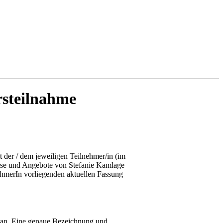
rsteilnahme
der / dem jeweiligen Teilnehmer/in (im
urse und Angebote von Stefanie Kamlage
ehmerIn vorliegenden aktuellen Fassung
– an. Eine genaue Bezeichnung und