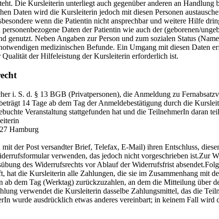
teht. Die Kursleiterin unterliegt auch gegenüber anderen an Handlung be
hen Daten wird die Kursleiterin jedoch mit diesen Personen austauschen
insbesondere wenn die Patientin nicht ansprechbar und weitere Hilfe dring
personenbezogene Daten der Patientin wie auch der (geborenen/ungebo
 und genutzt. Neben Angaben zur Person und zum sozialen Status (Name
notwendigen medizinischen Befunde. Ein Umgang mit diesen Daten erfolg
alität der Hilfeleistung der Kursleiterin erforderlich ist.
echt
cher i. S. d. § 13 BGB (Privatpersonen), die Anmeldung zu Fernabsat
t beträgt 14 Tage ab dem Tag der Anmeldebestätigung durch die Kursleit
 gebuchte Veranstaltung stattgefunden hat und die TeilnehmerIn daran 
iterin
2527 Hamburg
n mit der Post versandter Brief, Telefax, E-Mail) ihren Entschluss, diese
errufsformular verwenden, das jedoch nicht vorgeschrieben ist.Zur Wah
sübung des Widerrufsrechts vor Ablauf der Widerrufsfrist absendet.Fol
, hat die Kursleiterin alle Zahlungen, die sie im Zusammenhang mit de
n ab dem Tag (Werktag) zurückzuzahlen, an dem die Mitteilung über de
ahlung verwendet die Kursleiterin dasselbe Zahlungsmittel, das die Tei
hmerIn wurde ausdrücklich etwas anderes vereinbart; in keinem Fall wi