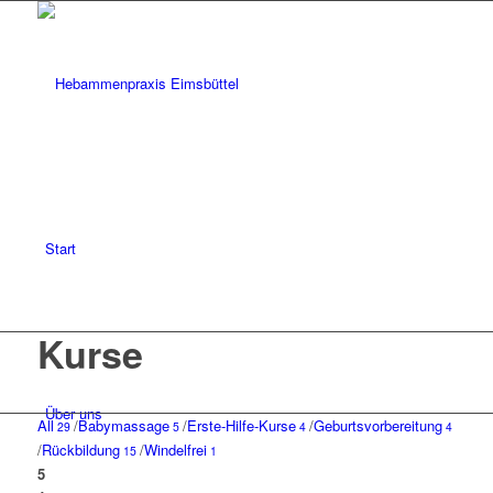
Start
Kurse
Über uns
All
/
Babymassage
/
Erste-Hilfe-Kurse
/
Geburtsvorbereitung
29
5
4
4
/
Rückbildung
/
Windelfrei
15
1
5