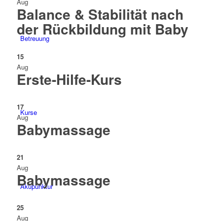
Aug
Balance & Stabilität nach
der Rückbildung mit Baby
Betreuung
15
Aug
Erste-Hilfe-Kurs
17
Kurse
Aug
Babymassage
21
Aug
Babymassage
Akupunktur
25
Aug