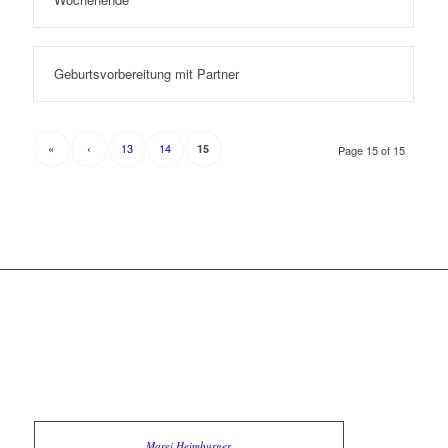
Geburtsvorbereitung mit Partner
«
‹
13
14
15
Page 15 of 15
Marei Heimburger