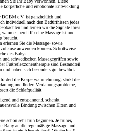
nen Sie Ihr Baby verwöhnen, Liebe
ine körperliche und emotionale Entwicklung
 DGBM e.V. ist ganzheitlich und
sich individuell nach den Bedürfnissen jedes
eobachten und lernen wir die Signale Ihres
 wann es bereit für eine Massage ist und
g braucht.
en erlernen Sie die Massage- sowie
e zuhause anwenden können. Schrittweise
iche des Babys.
n und schwedischen Massagegriffen sowie
er Fußreflexzonentherapie sind Bestandteil
 und haben sich besonders gut bewährt.
fördert die Körperwahrnehmung, stärkt die
erdauung und lindert Verdauungsprobleme,
sert die Schlafqualität
higend und entspannend, schenkt
rtrauensvolle Bindung zwischen Eltern und
e schon sehr früh beginnen. Je früher,
Ihr Baby an die regelmäßige Massage und
 Start ist ein Alter ab der 6. Woche bis 5