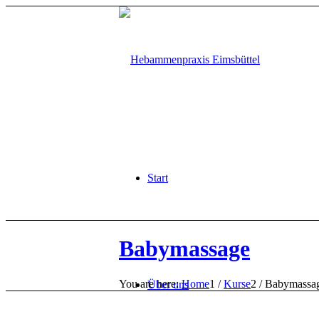
Start
Babymassage
You are here:
Home
1
/
Kurse
2
/
Babymassa
Über uns