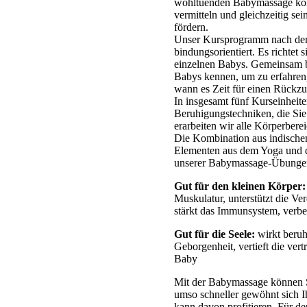
wohltuenden Babymassage kön
vermitteln und gleichzeitig se
fördern.
Unser Kursprogramm nach der
bindungsorientiert. Es richtet 
einzelnen Babys. Gemeinsam b
Babys kennen, um zu erfahren,
wann es Zeit für einen Rückzu
In insgesamt fünf Kurseinheit
Beruhigungstechniken, die Si
erarbeiten wir alle Körperbere
Die Kombination aus indische
Elementen aus dem Yoga und d
unserer Babymassage-Übungen
Gut für den kleinen Körper:
Muskulatur, unterstützt die V
stärkt das Immunsystem, verbes
Gut für die Seele:
wirkt beru
Geborgenheit, vertieft die ve
Baby
Mit der Babymassage können Si
umso schneller gewöhnt sich 
kann davon profitieren. Für den