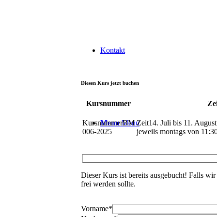
Kontakt
Diesen Kurs jetzt buchen
Kursnummer
Zei
BM
14. Juli bis 11. Augus
Menu
Menu
006-2025
jeweils montags von 11:3
Dieser Kurs ist bereits ausgebucht! Falls wir 
frei werden sollte.
Vorname
*