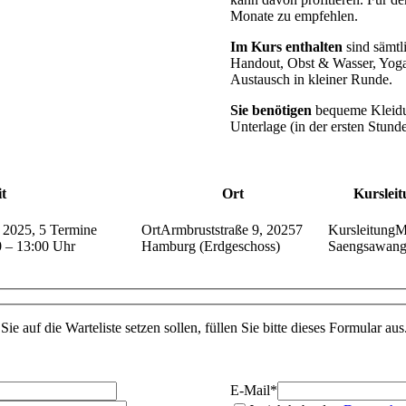
Monate zu empfehlen.
Im Kurs enthalten
sind sämtli
Handout, Obst & Wasser, Yoga
Austausch in kleiner Runde.
Sie benötigen
bequeme Kleidu
Unterlage (in der ersten Stun
t
Ort
Kursleit
t 2025, 5 Termine
Armbruststraße 9, 20257
M
0 – 13:00 Uhr
Hamburg (Erdgeschoss)
Saengsawan
Sie auf die Warteliste setzen sollen, füllen Sie bitte dieses Formular aus
E-Mail
*