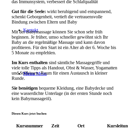
das Immunsystem, verbessert die Schlafqualität
Gut für die Seele:
wirkt beruhigend und entspannend,
schenkt Geborgenheit, vertieft die vertrauensvolle
Bindung zwischen Eltern und Baby
Kontakt
Mit der Babymassage können Sie schon sehr früh
beginnen. Je früher, umso schneller gewöhnt sich Ihr
Baby an die regelmäßige Massage und kann davon
profitieren. Für den Start ist ein Alter ab der 6. Woche bis
5 Monate zu empfehlen.
Im Kurs enthalten
sind sämtliche Massagegriffe und
viele tolle Tipps als Handout, Obst & Wasser, Yogamatten
und Stillkissen, Raum für einen Austausch in kleiner
Menu
Menu
Runde.
Sie benötigen
bequeme Kleidung, eine Babydecke und
eine wasserdichte Unterlage (in der ersten Stunde noch
kein Babymassageöl).
Diesen Kurs jetzt buchen
Kursnummer
Zeit
Ort
Kursleitun