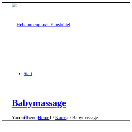
Start
Babymassage
You are here:
Home
1
/
Kurse
2
/
Babymassage
Über uns