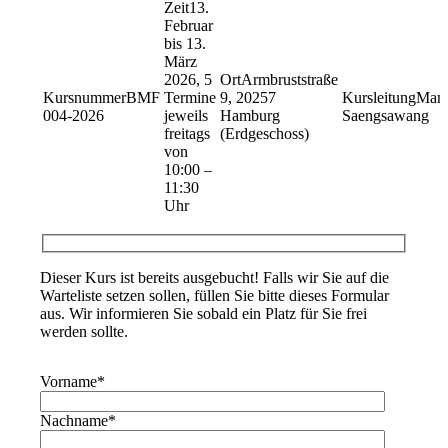
13.
Februar
bis 13.
März
2026, 5
Armbruststraße
BMF
Termine
9, 20257
Mane
004-2026
jeweils
Hamburg
Saengsawang
freitags
(Erdgeschoss)
von
10:00 –
11:30
Uhr
Dieser Kurs ist bereits ausgebucht! Falls wir Sie auf die
Warteliste setzen sollen, füllen Sie bitte dieses Formular
aus. Wir informieren Sie sobald ein Platz für Sie frei
werden sollte.
Vorname
*
Nachname
*