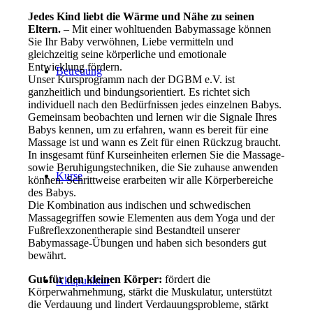
Jedes Kind liebt die Wärme und Nähe zu seinen
Eltern.
– Mit einer wohltuenden Babymassage können
Sie Ihr Baby verwöhnen, Liebe vermitteln und
gleichzeitig seine körperliche und emotionale
Entwicklung fördern.
Betreuung
Unser Kursprogramm nach der DGBM e.V. ist
ganzheitlich und bindungsorientiert. Es richtet sich
individuell nach den Bedürfnissen jedes einzelnen Babys.
Gemeinsam beobachten und lernen wir die Signale Ihres
Babys kennen, um zu erfahren, wann es bereit für eine
Massage ist und wann es Zeit für einen Rückzug braucht.
In insgesamt fünf Kurseinheiten erlernen Sie die Massage-
sowie Beruhigungstechniken, die Sie zuhause anwenden
Kurse
können. Schrittweise erarbeiten wir alle Körperbereiche
des Babys.
Die Kombination aus indischen und schwedischen
Massagegriffen sowie Elementen aus dem Yoga und der
Fußreflexzonentherapie sind Bestandteil unserer
Babymassage-Übungen und haben sich besonders gut
bewährt.
Gut für den kleinen Körper:
fördert die
Akupunktur
Körperwahrnehmung, stärkt die Muskulatur, unterstützt
die Verdauung und lindert Verdauungsprobleme, stärkt