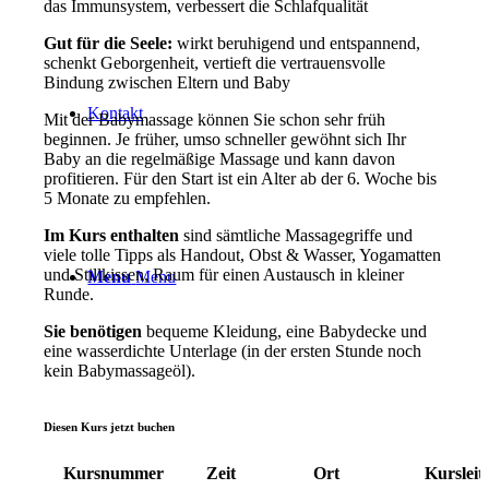
das Immunsystem, verbessert die Schlafqualität
Gut für die Seele:
wirkt beruhigend und entspannend,
schenkt Geborgenheit, vertieft die vertrauensvolle
Bindung zwischen Eltern und Baby
Kontakt
Mit der Babymassage können Sie schon sehr früh
beginnen. Je früher, umso schneller gewöhnt sich Ihr
Baby an die regelmäßige Massage und kann davon
profitieren. Für den Start ist ein Alter ab der 6. Woche bis
5 Monate zu empfehlen.
Im Kurs enthalten
sind sämtliche Massagegriffe und
viele tolle Tipps als Handout, Obst & Wasser, Yogamatten
und Stillkissen, Raum für einen Austausch in kleiner
Menu
Menu
Runde.
Sie benötigen
bequeme Kleidung, eine Babydecke und
eine wasserdichte Unterlage (in der ersten Stunde noch
kein Babymassageöl).
Diesen Kurs jetzt buchen
Kursnummer
Zeit
Ort
Kursleit