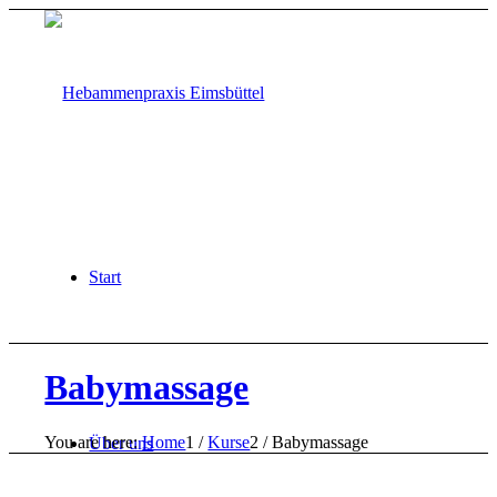
Start
Babymassage
You are here:
Home
1
/
Kurse
2
/
Babymassage
Über uns