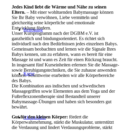
Jedes Kind liebt die Wärme und Nähe zu seinen
Eltern.
– Mit einer wohltuenden Babymassage können
Sie Ihr Baby verwöhnen, Liebe vermitteln und
gleichzeitig seine körperliche und emotionale
Entwicklung fördern.
Betreuung
Unser Kursprogramm nach der DGBM e.V. ist
ganzheitlich und bindungsorientiert. Es richtet sich
individuell nach den Bedürfnissen jedes einzelnen Babys.
Gemeinsam beobachten und lernen wir die Signale Ihres
Babys kennen, um zu erfahren, wann es bereit für eine
Massage ist und wann es Zeit für einen Rückzug braucht.
In insgesamt fünf Kurseinheiten erlernen Sie die Massage-
sowie Beruhigungstechniken, die Sie zuhause anwenden
Kurse
können. Schrittweise erarbeiten wir alle Körperbereiche
des Babys.
Die Kombination aus indischen und schwedischen
Massagegriffen sowie Elementen aus dem Yoga und der
Fußreflexzonentherapie sind Bestandteil unserer
Babymassage-Übungen und haben sich besonders gut
bewährt.
Gut für den kleinen Körper:
fördert die
Akupunktur
Körperwahrnehmung, stärkt die Muskulatur, unterstützt
die Verdauung und lindert Verdauungsprobleme, stärkt