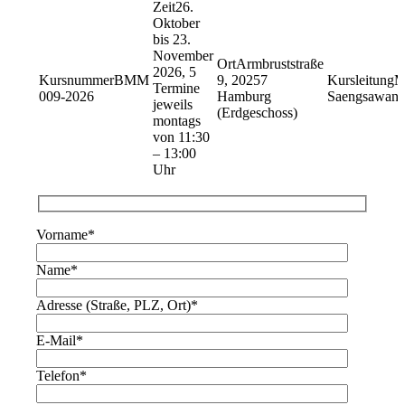
26.
Oktober
bis 23.
November
Armbruststraße
2026, 5
BMM
9, 20257
M
Termine
009-2026
Hamburg
Saengsawan
jeweils
(Erdgeschoss)
montags
von 11:30
– 13:00
Uhr
Vorname
*
Name
*
Adresse (Straße, PLZ, Ort)
*
E-Mail
*
Telefon
*