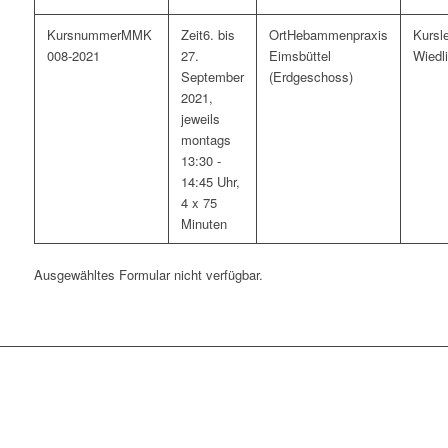
MMK
6. bis
Hebammenpraxis
008-2021
27.
Eimsbüttel
Wiedl
September
(Erdgeschoss)
2021,
jeweils
montags
13:30 -
14:45 Uhr,
4 x 75
Minuten
Ausgewähltes Formular nicht verfügbar.