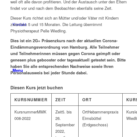
weil oft alle davon profitieren. Und der Austausch unter den Eltern
findet vor und nach dem Beobachten ebenfalls seine Zeit.
Dieser Kurs richtet sich an Mütter und/oder Väter mit Kindern
Kontakt
zwischen 5 und 15 Monaten. Die Leitung übernimmt
Physiotherapeut Pelle Wiedling.
Dies ist ein 2G+ Präsenzkurs nach der aktuellen Corona-
Eindämmungsverordnung von Hamburg. Alle Teilnehmer
und Teilnehmerinnen müssen gegen Corona geimpft oder
genesen plus gebooster oder tagesaktuell getestet sein. Bitte
haben Sie alle entsprechenden Nachweise sowie Ihren
Menu
Personalausweis bei jeder Stunde dabei.
Diesen Kurs jetzt buchen
KURSNUMMER
ZEIT
ORT
KUR
MMK
5. bis
Hebammenpraxis
008-2022
26.
Eimsbüttel
Wiedl
September
(Erdgeschoss)
2022,