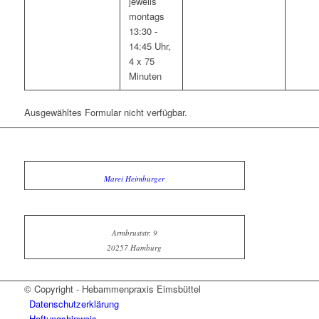
jeweils
montags
13:30 -
14:45 Uhr,
4 x 75
Minuten
Ausgewähltes Formular nicht verfügbar.
Marei Heimburger
Armbruststr. 9
20257 Hamburg
© Copyright - Hebammenpraxis Eimsbüttel
Datenschutzerklärung
Haftungshinweis