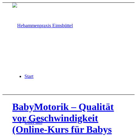
Start
BabyMotorik – Qualität
vor Geschwindigkeit
Über uns
(Online-Kurs für Babys