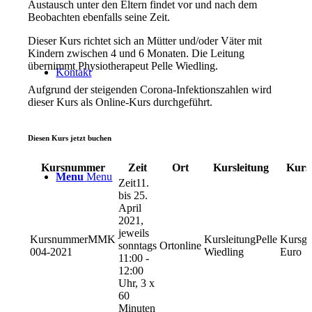
Austausch unter den Eltern findet vor und nach dem
Beobachten ebenfalls seine Zeit.
Dieser Kurs richtet sich an Mütter und/oder Väter mit
Kindern zwischen 4 und 6 Monaten. Die Leitung
übernimmt Physiotherapeut Pelle Wiedling.
Kontakt
Aufgrund der steigenden Corona-Infektionszahlen wird
dieser Kurs als Online-Kurs durchgeführt.
Diesen Kurs jetzt buchen
Kursnummer
Zeit
Ort
Kursleitung
Kurs
Menu
Menu
11.
bis 25.
April
2021,
jeweils
MMK
Pelle
sonntags
online
004-2021
Wiedling
Euro
11:00 -
12:00
Uhr, 3 x
60
Minuten