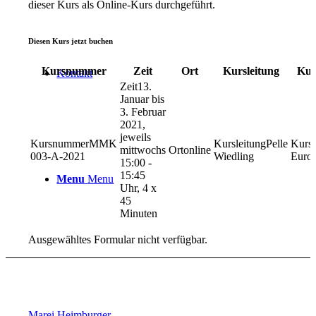
dieser Kurs als Online-Kurs durchgeführt.
Diesen Kurs jetzt buchen
Kursnummer
Zeit
Ort
Kursleitung
Kur
Kontakt
13.
Januar bis
3. Februar
2021,
jeweils
MMK
Pelle
mittwochs
online
003-A-2021
Wiedling
Euro
15:00 -
15:45
Menu
Menu
Uhr, 4 x
45
Minuten
Ausgewähltes Formular nicht verfügbar.
Marei Heimburger