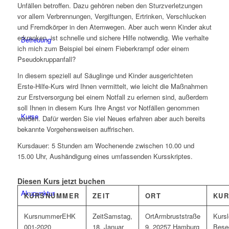
Unfällen betroffen. Dazu gehören neben den Sturzverletzungen
vor allem Verbrennungen, Vergiftungen, Ertrinken, Verschlucken
und Fremdkörper in den Atemwegen. Aber auch wenn Kinder akut
erkranken, ist schnelle und sichere Hilfe notwendig. Wie verhalte
Betreuung
ich mich zum Beispiel bei einem Fieberkrampf oder einem
Pseudokruppanfall?
In diesem speziell auf Säuglinge und Kinder ausgerichteten
Erste-Hilfe-Kurs wird Ihnen vermittelt, wie leicht die Maßnahmen
zur Erstversorgung bei einem Notfall zu erlernen sind, außerdem
soll Ihnen in diesem Kurs Ihre Angst vor Notfällen genommen
Kurse
werden. Dafür werden Sie viel Neues erfahren aber auch bereits
bekannte Vorgehensweisen auffrischen.
Kursdauer: 5 Stunden am Wochenende zwischen 10.00 und
15.00 Uhr, Aushändigung eines umfassenden Kursskriptes.
Diesen Kurs jetzt buchen
Akupunktur
KURSNUMMER
ZEIT
ORT
KUR
EHK
Samstag,
Armbruststraße
001-2020
18. Januar
9, 20257 Hamburg
Bese