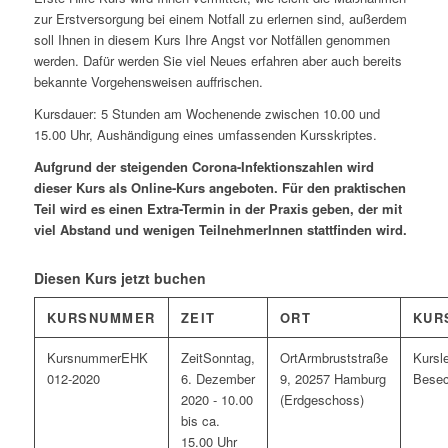
zur Erstversorgung bei einem Notfall zu erlernen sind, außerdem
soll Ihnen in diesem Kurs Ihre Angst vor Notfällen genommen
werden. Dafür werden Sie viel Neues erfahren aber auch bereits
bekannte Vorgehensweisen auffrischen.
Kursdauer: 5 Stunden am Wochenende zwischen 10.00 und
15.00 Uhr, Aushändigung eines umfassenden Kursskriptes.
Aufgrund der steigenden Corona-Infektionszahlen wird
dieser Kurs als Online-Kurs angeboten. Für den praktischen
Teil wird es einen Extra-Termin in der Praxis geben, der mit
viel Abstand und wenigen TeilnehmerInnen stattfinden wird.
Diesen Kurs jetzt buchen
KURSNUMMER
ZEIT
ORT
KUR
EHK
Sonntag,
Armbruststraße
012-2020
6. Dezember
9, 20257 Hamburg
Bese
2020 - 10.00
(Erdgeschoss)
bis ca.
15.00 Uhr