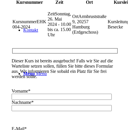
Kursnummer
Zeit
Ort
Kurslei
Sonntag,
Armbruststraße
26. Mai
EHK
9, 20257
2024 - 10.00
004-2024
Hamburg
Besecke
bis ca. 15.00
Kontakt
(Erdgeschoss)
Uhr
Dieser Kurs ist bereits ausgebucht! Falls wir Sie auf die
Warteliste setzen sollen, füllen Sie bitte dieses Formular
aus. Wir informieren Sie sobald ein Platz für Sie frei
Menu
Menu
werden sollte.
Vorname
*
Nachname
*
E-Mail
*