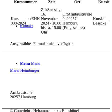
Kursnummer
Zeit
Ort
Kurslei
Samstag,
16.
Armbruststraße
EHK
November
9, 20257
008-2024
2024 - 10.00
Hamburg
Besecke
Kontakt
bis ca. 15.00
(Erdgeschoss)
Uhr
Ausgewähltes Formular nicht verfügbar.
Menu
Menu
Marei Heimburger
Armbruststr. 9
20257 Hamburg
© Copyright - Hebammenpraxis Eimsbüttel