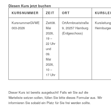
Diesen Kurs jetzt buchen
KURSNUMMER
ZEIT
ORT
KURSLE
GVWE
08.
Armbruststraße
003-2026
Mai
9, 20257 Hamburg
Heimburge
2026,
(Erdgeschoss)
19 –
22 Uhr
und
09.
Mai
2026,
10 –
17 Uhr
Dieser Kurs ist bereits ausgebucht! Falls wir Sie auf die
Warteliste setzen sollen, füllen Sie bitte dieses Formular aus. Wir
informieren Sie sobald ein Platz für Sie frei werden sollte.