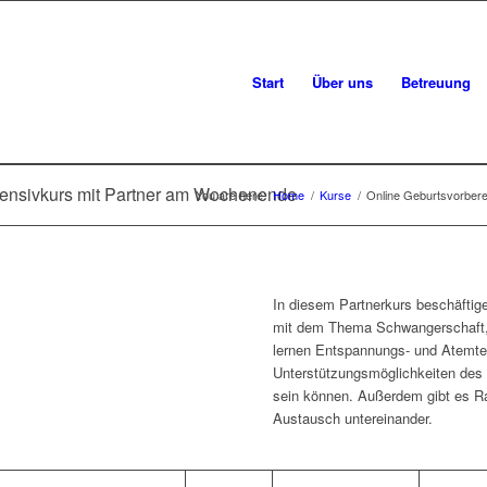
Start
Über uns
Betreuung
ntensivkurs mit Partner am Wochenende
You are here:
Home
/
Kurse
/
Online Geburtsvorbere
In diesem Partnerkurs beschäftige
mit dem Thema Schwangerschaft, 
lernen Entspannungs- und Atemte
Unterstützungsmöglichkeiten des Pa
sein können. Außerdem gibt es Ra
Austausch untereinander.