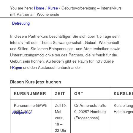
You are here:
Home
/
Kurse
/
Geburtsvorbereitung – Intensivkurs
mit Partner am Wochenende
Betreuung
In diesem Partnerkurs beschäftigen Sie sich über 1,5 Tage sehr
intensiv mit dem Thema Schwangerschaft, Geburt, Wochenbett
und Stillen. Sie lernen Entspannungs- und Atemtechniken sowie
Unterstützungsmöglichkeiten des Partners, die hilfreich für die
Geburt sein können. Außerdem gibt es Raum für individuelle
Fragen und den Austausch untereinander.
Kurse
Diesen Kurs jetzt buchen
KURSNUMMER
ZEIT
ORT
KURSLE
GVWE
19.
Armbruststraße
005A-2023
Mai
9, 20257 Hamburg
Heimburge
Akupunktur
2023,
(Erdgeschoss)
19 –
22 Uhr