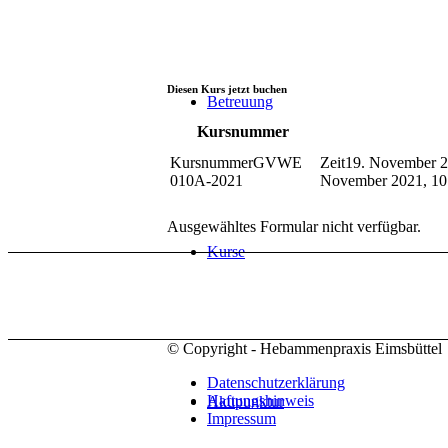
Diesen Kurs jetzt buchen
Betreuung
Kursnummer
GVWE
19. November 2
010A-2021
November 2021, 10
Ausgewähltes Formular nicht verfügbar.
Kurse
© Copyright - Hebammenpraxis Eimsbüttel
Datenschutzerklärung
Haftungshinweis
Akupunktur
Impressum