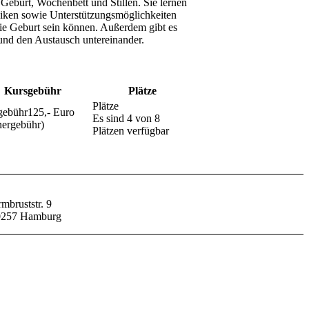
eburt, Wochenbett und Stillen. Sie lernen
iken sowie Unterstützungsmöglichkeiten
r die Geburt sein können. Außerdem gibt es
und den Austausch untereinander.
Kursgebühr
Plätze
125,- Euro
Es sind 4 von 8
nergebühr)
Plätzen verfügbar
mbruststr. 9
0257 Hamburg