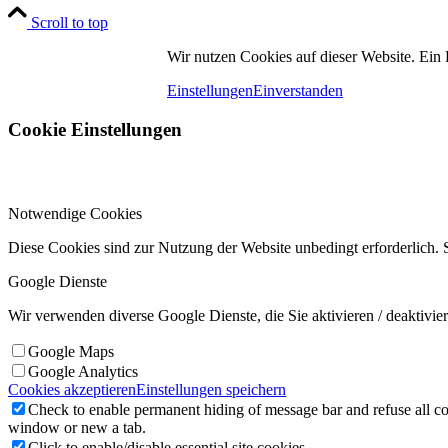
Scroll to top
Wir nutzen Cookies auf dieser Website. Ein
Einstellungen
Einverstanden
Kontakt
Cookie Einstellungen
Notwendige Cookies
Diese Cookies sind zur Nutzung der Website unbedingt erforderlich. S
Menu
Menu
Google Dienste
Wir verwenden diverse Google Dienste, die Sie aktivieren / deaktivie
Google Maps
Google Analytics
Cookies akzeptieren
Einstellungen speichern
Check to enable permanent hiding of message bar and refuse all co
window or new a tab.
Click to enable/disable essential site cookies.