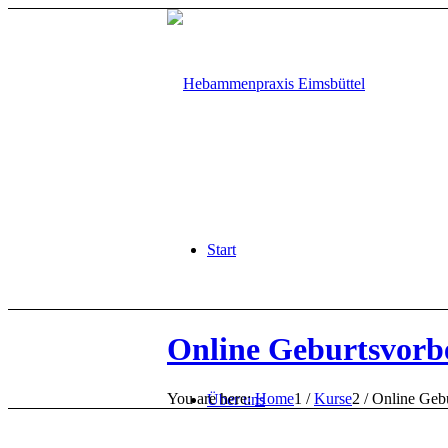
Start
Online Geburtsvorb
You are here:
Home
1
/
Kurse
2
/
Online Gebu
Über uns