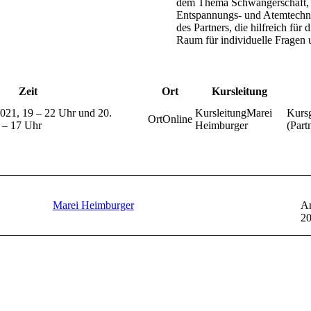
dem Thema Schwangerschaft, G
Entspannungs- und Atemtechn
des Partners, die hilfreich fü
Raum für individuelle Fragen 
Zeit
Ort
Kursleitung
021, 19 – 22 Uhr und 20.
Marei
Online
 – 17 Uhr
Heimburger
(Part
Marei Heimburger
Ar
2