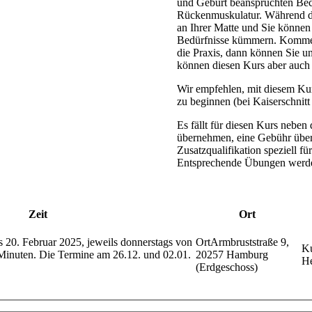
und Geburt beanspruchten Be
Rückenmuskulatur. Während de
an Ihrer Matte und Sie können 
Bedürfnisse kümmern. Kommen
die Praxis, dann können Sie 
können diesen Kurs aber auch
Wir empfehlen, mit diesem Ku
zu beginnen (bei Kaiserschnit
Es fällt für diesen Kurs nebe
übernehmen, eine Gebühr über 
Zusatzqualifikation speziell f
Entsprechende Übungen werden
Zeit
Ort
 20. Februar 2025, jeweils donnerstags von
Armbruststraße 9,
Minuten. Die Termine am 26.12. und 02.01.
20257 Hamburg
H
(Erdgeschoss)