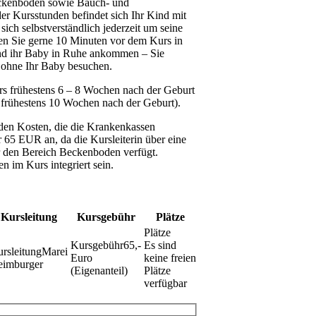
ckenboden sowie Bauch- und
r Kursstunden befindet sich Ihr Kind mit
sich selbstverständlich jederzeit um seine
 Sie gerne 10 Minuten vor dem Kurs in
und ihr Baby in Ruhe ankommen – Sie
 ohne Ihr Baby besuchen.
rs frühestens 6 – 8 Wochen nach der Geburt
t frühestens 10 Wochen nach der Geburt).
n den Kosten, die die Krankenkassen
65 EUR an, da die Kursleiterin über eine
ür den Bereich Beckenboden verfügt.
 im Kurs integriert sein.
Kursleitung
Kursgebühr
Plätze
65,-
Es sind
Marei
Euro
keine freien
eimburger
(Eigenanteil)
Plätze
verfügbar