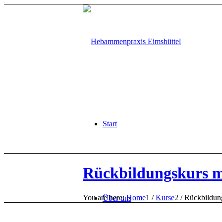
Start
Rückbildungskurs m
You are here:
Home
1
/
Kurse
2
/
Rückbildun
Über uns