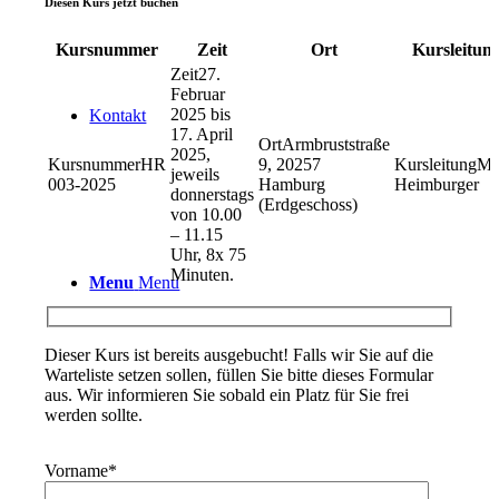
Diesen Kurs jetzt buchen
Kursnummer
Zeit
Ort
Kursleitun
27.
Februar
2025 bis
Kontakt
17. April
Armbruststraße
2025,
HR
9, 20257
Ma
jeweils
003-2025
Hamburg
Heimburger
donnerstags
(Erdgeschoss)
von 10.00
– 11.15
Uhr, 8x 75
Minuten.
Menu
Menu
Dieser Kurs ist bereits ausgebucht! Falls wir Sie auf die
Warteliste setzen sollen, füllen Sie bitte dieses Formular
aus. Wir informieren Sie sobald ein Platz für Sie frei
werden sollte.
Vorname
*