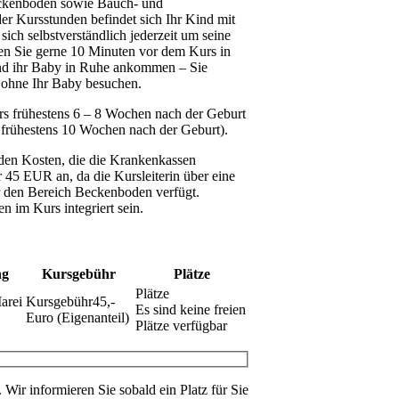
ckenboden sowie Bauch- und
r Kursstunden befindet sich Ihr Kind mit
sich selbstverständlich jederzeit um seine
 Sie gerne 10 Minuten vor dem Kurs in
und ihr Baby in Ruhe ankommen – Sie
 ohne Ihr Baby besuchen.
rs frühestens 6 – 8 Wochen nach der Geburt
t frühestens 10 Wochen nach der Geburt).
n den Kosten, die die Krankenkassen
45 EUR an, da die Kursleiterin über eine
ür den Bereich Beckenboden verfügt.
 im Kurs integriert sein.
ng
Kursgebühr
Plätze
arei
45,-
Es sind keine freien
Euro (Eigenanteil)
Plätze verfügbar
. Wir informieren Sie sobald ein Platz für Sie