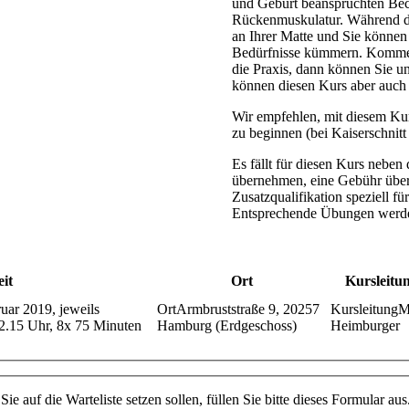
und Geburt beanspruchten Be
Rückenmuskulatur. Während de
an Ihrer Matte und Sie können 
Bedürfnisse kümmern. Kommen
die Praxis, dann können Sie 
können diesen Kurs aber auch
Wir empfehlen, mit diesem Ku
zu beginnen (bei Kaiserschnit
Es fällt für diesen Kurs nebe
übernehmen, eine Gebühr über 
Zusatzqualifikation speziell f
Entsprechende Übungen werden
it
Ort
Kursleitu
ruar 2019, jeweils
Armbruststraße 9, 20257
M
12.15 Uhr, 8x 75 Minuten
Hamburg (Erdgeschoss)
Heimburger
Sie auf die Warteliste setzen sollen, füllen Sie bitte dieses Formular aus