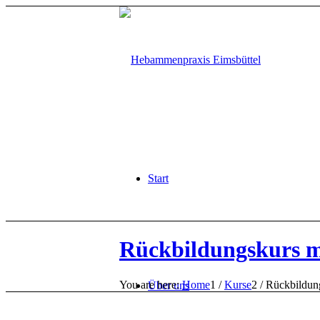
Start
Rückbildungskurs m
You are here:
Home
1
/
Kurse
2
/
Rückbildun
Über uns