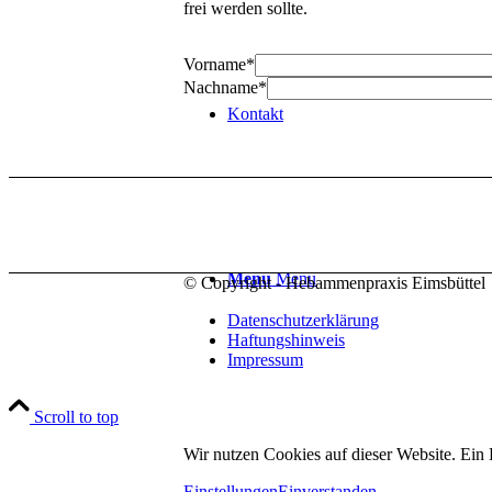
frei werden sollte.
Vorname
*
Nachname
*
Kontakt
Menu
Menu
© Copyright - Hebammenpraxis Eimsbüttel
Datenschutzerklärung
Haftungshinweis
Impressum
Scroll to top
Wir nutzen Cookies auf dieser Website. Ein
Einstellungen
Einverstanden