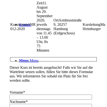
11.
August
bis 29.
September
2020,
Armbruststraße
HR
jeweils
9, 20257
Mar
Kontakt
012-2020
dienstags
Hamburg
Heimburger
von 11.45
(Erdgeschoss)
– 13.00
Uhr, 8x
75
Minuten
Menu
Menu
Dieser Kurs ist bereits ausgebucht! Falls wir Sie auf die
Warteliste setzen sollen, füllen Sie bitte dieses Formular
aus. Wir informieren Sie sobald ein Platz für Sie frei
werden sollte.
Vorname
*
Nachname
*