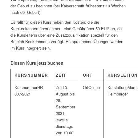
der Geburt zu beginnen (bei Kaiserschnitt frühestens 10 Wochen
nach der Geburt).
Es fällt für diesen Kurs neben den Kosten, die die
Krankenkassen übernehmen, eine Gebühr über 50 EUR an, da
die Kursleiterin über eine Zusatzqualifikation speziell für den
Bereich Beckenboden verfügt. Entsprechende Übungen werden
im Kurs integriert sein.
Diesen Kurs jetzt buchen
KURSNUMMER
ZEIT
ORT
KURSLEITU
HR
10.
Online
Marei
007-2021
August bis
Heimburger
28.
September
2021,
jeweils
dienstags
von 10.00