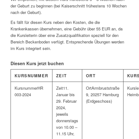
der Geburt zu beginnen (bei Kaiserschnitt frühestens 10 Wochen
nach der Geburt).
Es fällt für diesen Kurs neben den Kosten, die die
Krankenkassen übernehmen, eine Gebühr über 55 EUR an, da
die Kursleiterin über eine Zusatzqualifikation speziell für den
Bereich Beckenboden verfügt. Entsprechende Übungen werden
im Kurs integriert sein.
Diesen Kurs jetzt buchen
KURSNUMMER
ZEIT
ORT
KUR
HR
11.
Armbruststraße
003-2024
Januar bis
9, 20257 Hamburg
Heimb
29. Februar
(Erdgeschoss)
2024,
jeweils
donnerstags
von 10.00 –
11.15 Uhr,