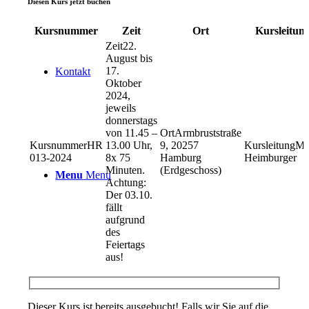
Diesen Kurs jetzt buchen
Kursnummer
Zeit
Ort
Kursleitun
22.
August bis
17.
Kontakt
Oktober
2024,
jeweils
donnerstags
von 11.45 –
Armbruststraße
HR
13.00 Uhr,
9, 20257
Ma
013-2024
8x 75
Hamburg
Heimburger
Minuten.
(Erdgeschoss)
Menu
Menu
Achtung:
Der 03.10.
fällt
aufgrund
des
Feiertags
aus!
Dieser Kurs ist bereits ausgebucht! Falls wir Sie auf die