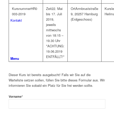
HR0
22. Mai
Armbruststraße
003-2019
bis 17. Juli
9, 20257 Hamburg
Heilm
2019,
(Erdgeschoss)
Kontakt
jeweils
mittwochs
von 18:15 –
19.30 Uhr
*ACHTUNG:
19.06.2019
ENTFÄLLT!*
Menu
Dieser Kurs ist bereits ausgebucht! Falls wir Sie auf die
Warteliste setzen sollen, füllen Sie bitte dieses Formular aus. Wir
informieren Sie sobald ein Platz für Sie frei werden sollte.
Vorname
*