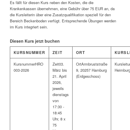
Es fällt für diesen Kurs neben den Kosten, die die
Krankenkassen übernehmen, eine Gebühr über 75 EUR an, da
die Kursleiterin über eine Zusatzqualifikation speziell für den
Bereich Beckenboden verfügt. Entsprechende Übungen werden
im Kurs integriert sein.
Diesen Kurs jetzt buchen
KURSNUMMER
ZEIT
ORT
KURSL
HRO
03.
Armbruststraße
003-2026
März bis
9, 20257 Hamburg
Heimburg
21. April
(Erdgeschoss)
2026,
jeweils
dienstags
von
17:30 -
18:45
Uhr, 8 x
75