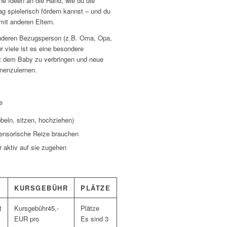
ne Ideen an die Hand, wie du die
g spielerisch fördern kannst – und du
it anderen Eltern.
nderen Bezugsperson (z.B. Oma, Opa,
r viele ist es eine besondere
t dem Baby zu verbringen und neue
nenzulernen.
e
beln, sitzen, hochziehen)
ensorische Reize brauchen
 aktiv auf sie zugehen
KURSGEBÜHR
PLÄTZE
t
45,-
EUR pro
Es sind 3