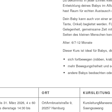
Du bekommst in jeder Einheit klei
Entwicklung deines Babys im Allta
hast Raum für echten Austausch m
Dein Baby kann auch von einer a
Tante, Onkel) begleitet werden. Fü
Gelegenheit, gemeinsame Zeit mi
Seiten des kleinen Menschen ken
Alter: 6/7-12 Monate
Dieser Kurs ist ideal für Babys, di
sich fortbewegen (robben, krab
mehr Bewegungsfreiheit und s
andere Babys beobachten oder
ORT
KURSLEITUNG
is 31. März 2026, 4 x 60
Armbruststraße 9,
Maneera
s dienstags 14:30 bis
20257 Hamburg
Saengsawang