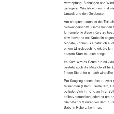
Verstopfung, Blähungen und Winde
geringeren Windelverbrauch ist si
Umwelt und den Geldbeutel.
Am entspanntesten ist die Teilna
Schwangerschaft. Gerne können S
Ich empfehle diesen Kurs zu besuc
bzw. bevor es mit Krabbeln begonne
Monate, können Sie natürlich auc
einem Einzelcoaching erkläre ich 
spätere Start mit sich bringt.
Im Kurs wird es Raum für individ
besteht auch die Möglichkeit für
finden Sie unter einfach-windelfrei
Pro Säugling können bis zu zwe
teilnehmen (Eltern, Großeltern, P
befindet sich Ihr Kind an Ihrer Se
selbstverständlich jederzeit um
Sie bitte 10 Minuten vor dem Kurs
Baby in Ruhe ankommen.