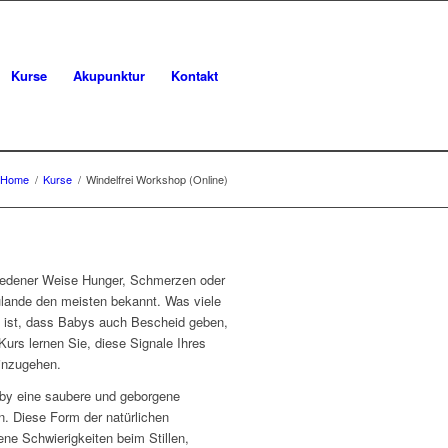
Kurse
Akupunktur
Kontakt
Home
/
Kurse
/
Windelfrei Workshop (Online)
hiedener Weise Hunger, Schmerzen oder
zulande den meisten bekannt. Was viele
, ist, dass Babys auch Bescheid geben,
urs lernen Sie, diese Signale Ihres
inzugehen.
aby eine saubere und geborgene
. Diese Form der natürlichen
ne Schwierigkeiten beim Stillen,