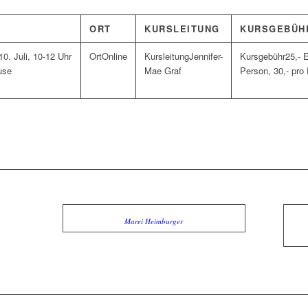
ORT
KURSLEITUNG
KURSGEBÜH
0. Juli, 10-12 Uhr
Online
Jennifer-
25,- 
use
Mae Graf
Person, 30,- pro
Marei Heimburger