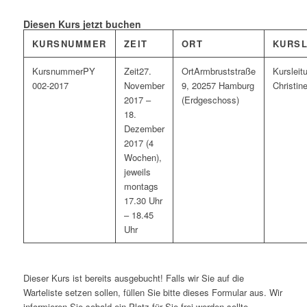
Diesen Kurs jetzt buchen
KURSNUMMER
ZEIT
ORT
KURSL
PY
27.
Armbruststraße
002-2017
November
9, 20257 Hamburg
Christin
2017 –
(Erdgeschoss)
18.
Dezember
2017 (4
Wochen),
jeweils
montags
17.30 Uhr
– 18.45
Uhr
Dieser Kurs ist bereits ausgebucht! Falls wir Sie auf die
Warteliste setzen sollen, füllen Sie bitte dieses Formular aus. Wir
informieren Sie sobald ein Platz für Sie frei werden sollte.