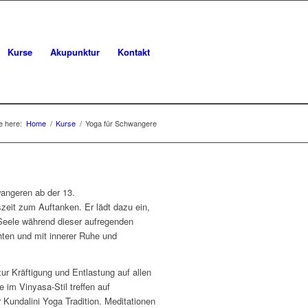
Kurse
Akupunktur
Kontakt
e here:
Home
/
Kurse
/
Yoga für Schwangere
wangeren ab der 13.
eit zum Auftanken. Er lädt dazu ein,
Seele während dieser aufregenden
en und mit innerer Ruhe und
r Kräftigung und Entlastung auf allen
im Vinyasa-Stil treffen auf
Kundalini Yoga Tradition. Meditationen