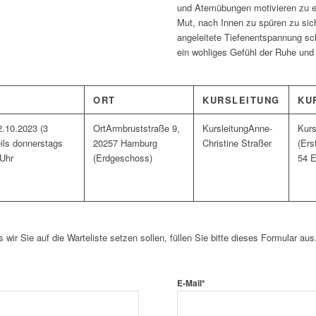
und Atemübungen motivieren zu e
Mut, nach Innen zu spüren zu si
angeleitete Tiefenentspannung s
ein wohliges Gefühl der Ruhe und
ORT
KURSLEITUNG
KU
2.10.2023 (3
Armbruststraße 9,
Anne-
ils donnerstags
20257 Hamburg
Christine Straßer
(Ers
 Uhr
(Erdgeschoss)
54 E
s wir Sie auf die Warteliste setzen sollen, füllen Sie bitte dieses Formular aus
E-Mail
*