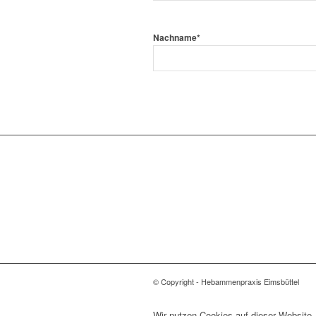
Nachname
*
© Copyright - Hebammenpraxis Eimsbüttel
Wir nutzen Cookies auf dieser Website.