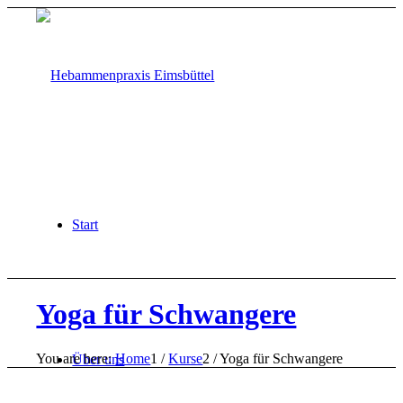
Start
Yoga für Schwangere
You are here:
Home
1
/
Kurse
2
/
Yoga für Schwangere
Über uns