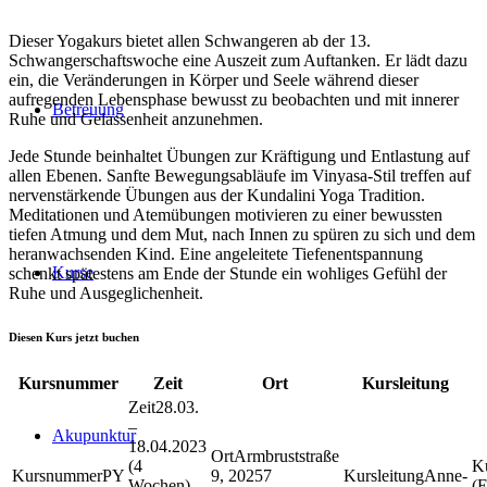
Dieser Yogakurs bietet allen Schwangeren ab der 13.
Schwangerschaftswoche eine Auszeit zum Auftanken. Er lädt dazu
ein, die Veränderungen in Körper und Seele während dieser
aufregenden Lebensphase bewusst zu beobachten und mit innerer
Betreuung
Ruhe und Gelassenheit anzunehmen.
Jede Stunde beinhaltet Übungen zur Kräftigung und Entlastung auf
allen Ebenen. Sanfte Bewegungsabläufe im Vinyasa-Stil treffen auf
nervenstärkende Übungen aus der Kundalini Yoga Tradition.
Meditationen und Atemübungen motivieren zu einer bewussten
tiefen Atmung und dem Mut, nach Innen zu spüren zu sich und dem
heranwachsenden Kind. Eine angeleitete Tiefenentspannung
Kurse
schenkt spätestens am Ende der Stunde ein wohliges Gefühl der
Ruhe und Ausgeglichenheit.
Diesen Kurs jetzt buchen
Kursnummer
Zeit
Ort
Kursleitung
28.03.
–
Akupunktur
18.04.2023
Armbruststraße
(4
PY
9, 20257
Anne-
Wochen),
(E