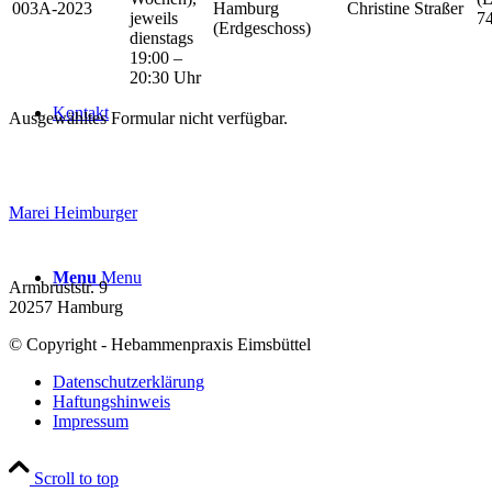
003A-2023
Hamburg
Christine Straßer
jeweils
7
(Erdgeschoss)
dienstags
19:00 –
20:30 Uhr
Kontakt
Ausgewähltes Formular nicht verfügbar.
Marei Heimburger
Menu
Menu
Armbruststr. 9
20257 Hamburg
© Copyright - Hebammenpraxis Eimsbüttel
Datenschutzerklärung
Haftungshinweis
Impressum
Scroll to top