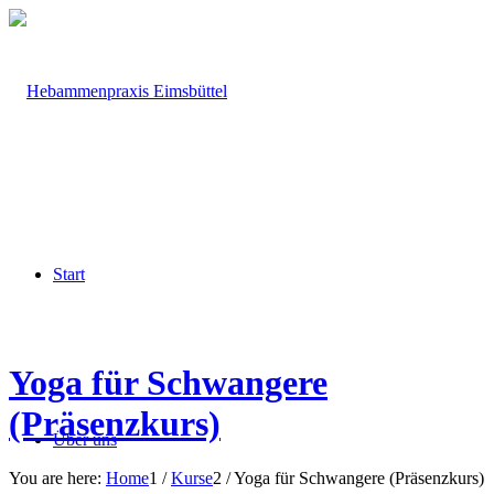
Start
Yoga für Schwangere
(Präsenzkurs)
Über uns
You are here:
Home
1
/
Kurse
2
/
Yoga für Schwangere (Präsenzkurs)