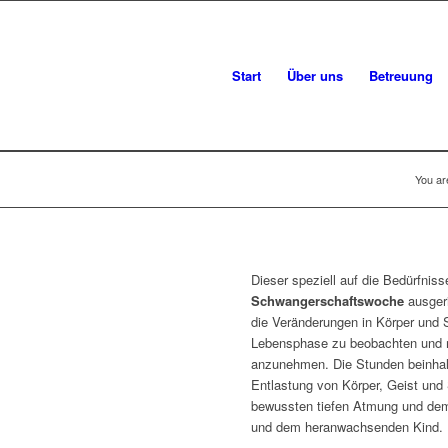
Start
Über uns
Betreuung
You ar
Dieser speziell auf die Bedürfni
Schwangerschaftswoche
ausgeri
die Veränderungen in Körper und 
Lebensphase zu beobachten und m
anzunehmen. Die Stunden beinhal
Entlastung von Körper, Geist und 
bewussten tiefen Atmung und dem
und dem heranwachsenden Kind.