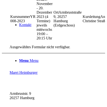
November
- 20.
Dezember
Armbruststraße
YR
2023 (4
9, 20257
Ann
008-2023
Termine)
Hamburg
Christine Straße
Kontakt
jeweils
(Erdgeschoss)
mittwochs
19:00 –
20:15 Uhr
Ausgewähltes Formular nicht verfügbar.
Menu
Menu
Marei Heimburger
Armbruststr. 9
20257 Hamburg