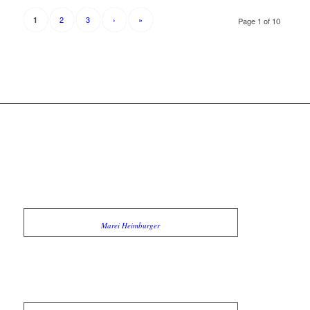
2
3
›
»
1
Page 1 of 10
Marei Heimburger